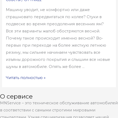
Машину уводит, не комфортно или даже
страшновато передвигаться по колее? Стуки в
подвеске во время преодоления весенних ям?
Все эти варианты жалоб обостряются весной.
Почему такое происходит именно весной? Во-
первых при переходе на более жесткую летнюю
резину, мы сильнее начинаем чувствовать все
изъяны дорожного покрытия и слышим все новые
шумы в автомобиле. Опять же более …
Сайлентблоки
Читать полностью »
вольво!
Пора
О сервисе
бы
MNService – это техническое обслуживание автомобилей
сделать
в соответствии с самыми строгими мировыми
диагностику
стандартами. Узкая специализация позволяет нашей